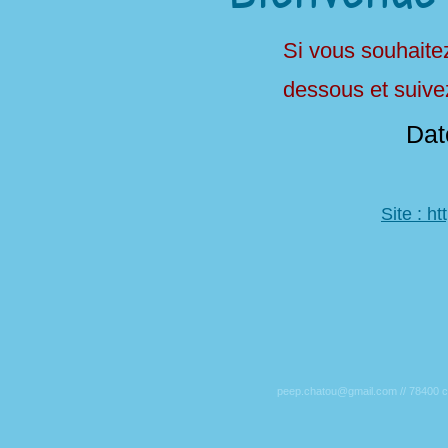
Si vous souhaitez
dessous et suivez
Dat
Site : h
peep.chatou@gmail.com
// 78400
c